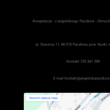
Korepetycje - z angielskiego Paczków - Otmuch
ul. Staszica 11, 48-370 Paczków, pow. Nyski, 
Kontakt 730 361 380
E-mail kontakt@angielskipaczkow.