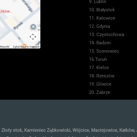
9. Lublin
10. Białystok
11. Katowice
12. Gdynia
13. Częstochowa
14. Radom
15. Sosnowiec
16.Toruń
17. Kielce
18. Rzeszów
19. Gliwice
20. Zabrze
Złoty stok, Kamieniec Ząbkowicki, Wójcice, Maciejowice, Kałków, 