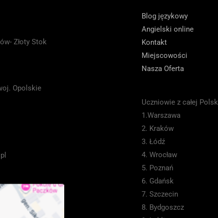
Blog językowy
Angielski online
ów- Złoty Stok
Kontakt
Miejscowości
Nasza Oferta
woj. Opolskie
Uczniowie z całej Polsk
1.Warszawa
2. Kraków
3. Łódź
4. Wrocław
pl
5. Poznań
6. Gdańsk
7. Szczecin
8. Bydgoszcz