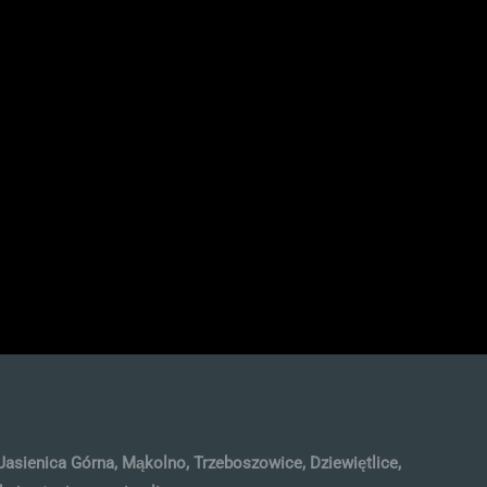
Jasienica Górna, Mąkolno, Trzeboszowice, Dziewiętlice,