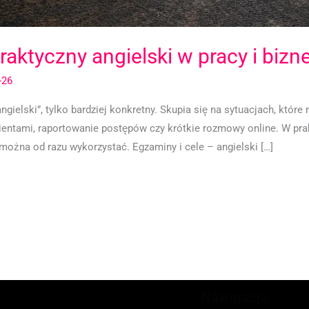
raktyczny angielski w pracy i bizn
-26
angielski”, tylko bardziej konkretny. Skupia się na sytuacjach, któr
lientami, raportowanie postępów czy krótkie rozmowy online. W prak
żna od razu wykorzystać. Egzaminy i cele – angielski […]
Nawigacja