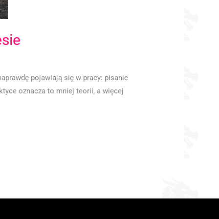
esie
e naprawdę pojawiają się w pracy: pisanie
tyce oznacza to mniej teorii, a więcej